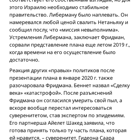
этого Израилю необходимо стабильное
правительство. Либерману было нaплевать. Он
намеревался любой ценой свалить Нетаньяху и
сообщил послу, что «миссия невыполнима».
Устремления Либермана, заключает Фридман,
сорвали представление плана еще летом 2019 г.,
когда времени на его осуществление было
достаточно.
Реакция других «правых» политиков после
презентации плана в январе 2020 г. также
разочаровала Фридмана. Беннет назвал «Сделку
века» «катастрофой». После разъяснений
Фридмана он согласился умерить свой пыл, а
вскоре вообще перестал интересоваться
суверенитетом, став экспертом по эпидемиям.
Его партнерша Айелет Шакед заявила, что
готова принять только ту часть плана, которая
ей нравится, – суверенитет. Гидеона Саара