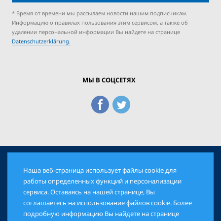
* Время от времени мы рассылаем новости нашим подписчикам.
Информацию о правилах пользования этим сервисом, а также об
удалении персональной информации Вы найдете на странице
Datenschutzerklärung.
МЫ В СОЦСЕТЯХ
Наша веб-страница использует файлы cookie для
© 2026 Еврейская Панорама. Все права защищены
работы определенных функций и персонализации
сервиса. Оставаясь на нашей странице, Вы
соглашаетесь на использование файлов cookie. Более
AGB
DATENSCHUTZ
IMPRESSUM
подробную информацию Вы найдете на странице