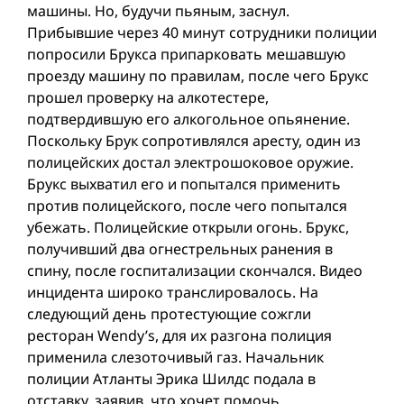
машины. Но, будучи пьяным, заснул.
Прибывшие через 40 минут сотрудники полиции
попросили Брукса припарковать мешавшую
проезду машину по правилам, после чего Брукс
прошел проверку на алкотестере,
подтвердившую его алкогольное опьянение.
Поскольку Брук сопротивлялся аресту, один из
полицейских достал электрошоковое оружие.
Брукс выхватил его и попытался применить
против полицейского, после чего попытался
убежать. Полицейские открыли огонь. Брукс,
получивший два огнестрельных ранения в
спину, после госпитализации скончался. Видео
инцидента широко транслировалось. На
следующий день протестующие сожгли
ресторан Wendy’s, для их разгона полиция
применила слезоточивый газ. Начальник
полиции Атланты Эрика Шилдс подала в
отставку, заявив, что хочет помочь