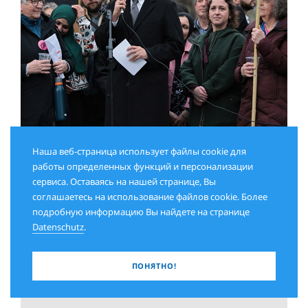
АВГУСТ 2026
Наша веб-страница использует файлы cookie для
«Раковая опухоль внутри еврейской
работы определенных функций и персонализации
сервиса. Оставаясь на нашей странице, Вы
общины»
соглашаетесь на использование файлов cookie. Более
Посол Израиля высказал жестокую, но
подробную информацию Вы найдете на странице
необходимую правду
Datenschutz
.
ПОНЯТНО!