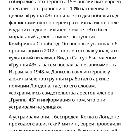
собирались это терпеть. 15% английских евреев
воевали – по сравнению с 10% населения в
целом. «Группа 43» поняла, что для победы над
фашистами нужно переиграть их на их же поле
и ударить вдвое сильнее, чем те. «Это был
моральный долг», – пишет выпускник
Кембриджа Сонабенд. Он впервые услышал об
организации в 2012 г., после того как узнал, что
культовый визажист Видал Сассун был членом
«Группы 43», а затем воевал за независимость
Израиля в 1948-м. Даниэль взял интервью у
дюжины членов группы и работал в архиве
полиции Лондона, где, по его словам,
«сохранились свидетельства арестов членов
„Группы 43“ и информация о том, что они
устраивали на улицах».
А устраивали они… беспредел. Когда в Лондоне
проходил фашистский митинг, евреи проводили
там демонстрацию протеста. Если фашистский