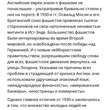
Английские евреи знали о фашизме не
понаслышке – ультраправые буквально стояли у
них на пороге. В 1930-е гг. Освальд Мосли и его
Британский союз фашистов привлекал тысячи
сторонников на свои наполненные ненавистью
митинги в Ист-Энде. Большинство фашистов
были интернированы во время Второй
мировой, но освобождены после победы над
Германией. И с новым лейбористским
правительством, разрешившим свободу слова
для всех, фашистское движение вернулось на
улицы Лондона. Указывая на причины всех
проблем в страдающей от кризиса Англии, они
использовали удручающе знакомый язык:
«международные финансисты», «американские
банкиры», «иностранцы и коммунисты».
Однако главное отличие от 1930-х заключалось
в том, что множество молодых людей не