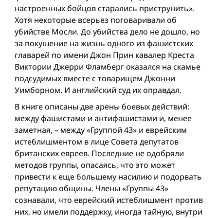
настроенных бойцов старались приструнить».
Хотя некоторые всерьез поговаривали об
убийстве Мосли. До убийства дело не дошло, но
за покушение на жизнь одного из фашистских
главарей по имени Джон Прин кавалер Креста
Виктории Джерри Фламберг оказался на скамье
подсудимых вместе с товарищем Джонни
Уимборном. И английский суд их оправдал.
В книге описаны две арены боевых действий:
между фашистами и антифашистами и, менее
заметная, – между «Группой 43» и еврейским
истеблишментом в лице Совета депутатов
британских евреев. Последние не одобряли
методов группы, опасаясь, что это может
привести к еще большему насилию и подорвать
репутацию общины. Члены «Группы 43»
сознавали, что еврейский истеблишмент против
них, но имели поддержку, иногда тайную, внутри