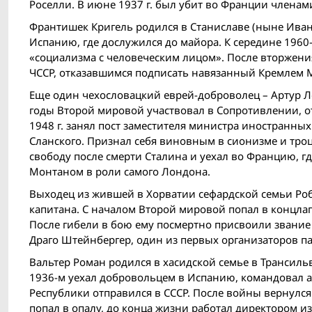
Роселли. В июне 1937 г. был убит во Франции члена
Франтишек Кригель родился в Станиславе (ныне Ивано
Испанию, где дослужился до майора. К середине 196
«социализма с человеческим лицом». После вторжени
ЧССР, отказавшимся подписать навязанный Кремлем 
Еще один чехословацкий еврей-доброволец – Артур Л
годы Второй мировой участвовал в Сопротивлении, о
1948 г. занял пост заместителя министра иностранных
Сланского. Признал себя виновным в сионизме и тр
свободу после смерти Сталина и уехал во Францию, г
Монтаном в роли самого Лондона.
Выходец из жившей в Хорватии сефардской семьи Ро
капитана. С началом Второй мировой попал в концлаг
После гибели в бою ему посмертно присвоили звание 
Драго Штейнбергер, один из первых организаторов па
Вальтер Роман родился в хасидской семье в Трансил
1936-м уехал добровольцем в Испанию, командовал а
Республики отправился в СССР. После вой­ны вернулся
попал в опалу, до конца жизни работал директором и