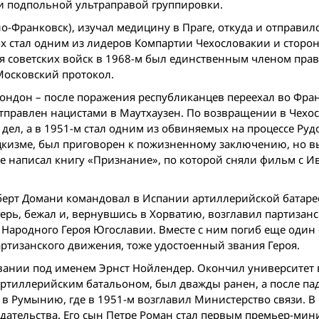
ми подпольной ультраправой группировки.
-Франковск), изучал медицину в Праге, откуда и отправилс
0-х стал одним из лидеров Компартии Чехословакии и стор
я советских войск в 1968-м был единственным членом пра
Московский протокол.
ондон – после поражения республиканцев переехал во Фра
тправлен нацистами в Маутхаузен. По возвращении в Чехо
 дел, а в 1951-м стал одним из обвиняемых на процессе Ру
оцкизме, был приговорен к пожизненному заключению, но 
де написал книгу «Признание», по которой сняли фильм с И
берт Домани командовал в Испании артиллерийской батаре
ерь, бежал и, вернувшись в Хорватию, возглавил партизанс
Народного Героя Югославии. Вместе с ним погиб еще один 
ртизанского движения, тоже удостоенный звания Героя.
ьвании под именем Эрнст Нойлендер. Окончил университет в
ртиллерийским батальоном, был дважды ранен, а после па
 в Румынию, где в 1951-м возглавил Министерство связи. В
здательства. Его сын Петре Роман стал первым премьер-мин