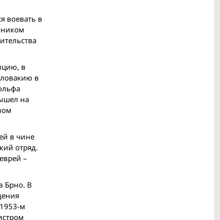
я воевать в
онником
вительства
нцию, в
словакию в
дольфа
вышел на
вом
ей в чине
кий отряд.
еврей –
 Брно. В
дения
 1953-м
истром