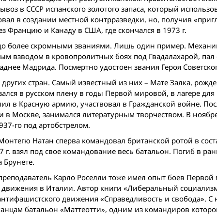
воз в СССР испанского золотого запаса, который использов
вовал в создании местной контрразведки, но, получив «при
ез Францию и Канаду в США, где скончался в 1973 г.
аздо более скромными званиями. Лишь один пример. Механи
ым взводом в кровопролитных боях под Гвадалахарой, пал
паднее Мадрида. Посмертно удостоен звания Героя Советско
других стран. Самый известный из них – Мате Залка, рожд
ался в русском плену в годы Первой мировой, в лагере для
л в Красную армию, участвовал в Гражданской вой­не. Пос
 в Москве, занимался литературным творчеством. В ноябре 
937-го под артобстрелом.
онтегю Натан сперва командовал британской ротой в сост
 г. взял под свое командование весь батальон. Погиб в ран
 Брунете.
преподаватель Карло Роселли тоже имел опыт боев Первой 
о движения в Италии. Автор книги «Либеральный социализ
антифашистского движения «Справедливость и свобода». С
анцам батальон «Маттеотти», одним из командиров которог