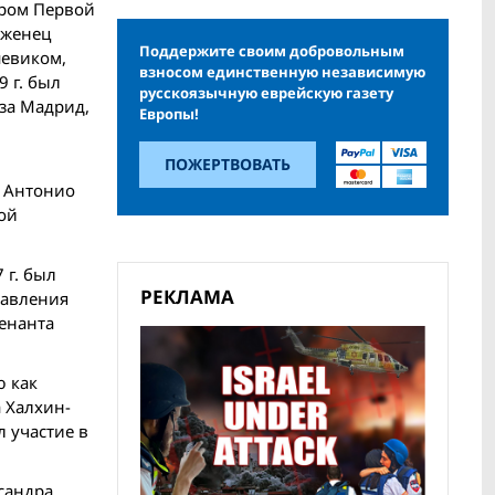
иром Первой
оженец
Поддержите своим добровольным
шевиком,
взносом единственную независимую
 г. был
русскоязычную еврейскую газету
 за Мадрид,
Европы!
ПОЖЕРТВОВАТЬ
а Антонио
ной
 г. был
РЕКЛАМА
равления
тенанта
ю как
 Халхин-
л участие в
сандра