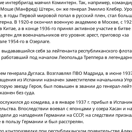
ме интербригад маячил Коминтерн. Так, например, команд
ы Моше (Манфред) Штерн, он же генерал Эмилио Клебер. Ур
, в годы Первой мировой попал в русский плен, стал боль
герна. В 1920-е окончил военную академию в Москве, с 1929
Китае, а в конце 1936-го принял активное участие в битве
артен для военачальников его уровня: арест, приговор «за
ле 1954-го в Озерлаге.
 выдававшийся себя за лейтенанта республиканского флот
нт, работавший под началом Леопольда Треппера в легендар
м генерала Дугласа. Возглавлял ПВО Мадрида, в июне 1937
вращения из Испании назначен заместителем начальника Уп
вторую звезду Героя, был повышен в звании до генерал-лей
казнен без суда.
ослужился до комдива, а в январе 1937 г. прибыл в Испани
ьства. Впоследствии воевал с японцами у озера Хасан и на
недели до нападения Германии на СССР, на следствии призна
 в пользу Германии и был расстрелян.
 по контрразведке при республиканском правительстве Алек