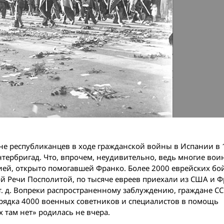
не республиканцев в ходе гражданской вой­ны в Испании в 
 интербригад. Что, впрочем, неудивительно, ведь многие во
ией, открыто помогавшей Франко. Более 2000 еврейских бо
й Речи Посполитой, по тысяче евреев приехали из США и 
 т. д. Вопреки распространенному заблуждению, граждане СС
орядка 4000 военных советников и специалистов в помощь
 там нет» родилась не вчера.