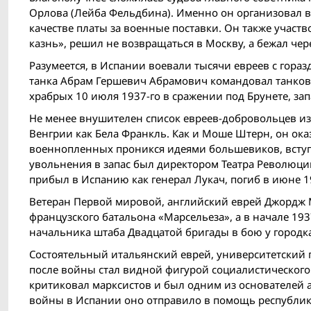
Орлова (Лейба Фельдбина). Именно он организовал вы
качестве платы за военные поставки. Он также участ
казнь», решил не возвращаться в Москву, а бежал чер
Разумеется, в Испании воевали тысячи евреев с гор
танка Абрам Гершевич Абрамович командовал танков
храбрых 10 июля 1937-го в сражении под Брунете, за
Не менее внушителен список евреев-добровольцев из 
Венгрии как Бела Франкль. Как и Моше Штерн, он оказ
военнопленных проникся идеями большевиков, вступи
увольнения в запас был директором Театра Революции
прибыл в Испанию как генерал Лукач, погиб в июне 1
Ветеран Первой мировой, английский еврей Джордж М
французского батальона «Марсельеза», а в начале 1937
начальника штаба Двадцатой бригады в бою у городка
Состоятельный итальянский еврей, университетский 
после вой­ны стал видной фигурой социалистическог
критиковал марксистов и был одним из основателей 
вой­ны в Испании оно отправило в помощь республик