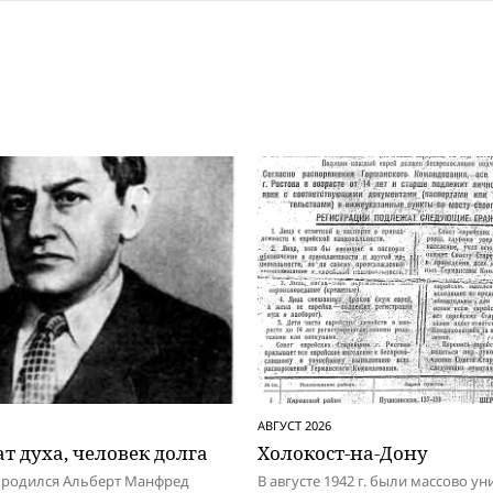
АВГУСТ 2026
т духа, человек долга
Холокост-на-Дону
д родился Альберт Манфред
В августе 1942 г. были массово у