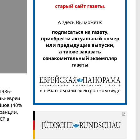
старый сайт газеты.
А здесь Вы можете:
подписаться на газету,
приобрести актуальный номер
или предыдущие выпуски,
а также заказать
ознакомительный экземпляр
газеты
в печатном или электронном виде
1936–
ины-евреи
йцов (40%
Франции,
СР в