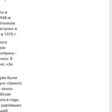
ть в
1948-м
ветником
вступил в
в 1979 г.
ного
бою
Ботвина –
ного. В
но: «За
шува были
унг «Ханита
ь около
абская
ула в годы
ю уцелевших
ущий