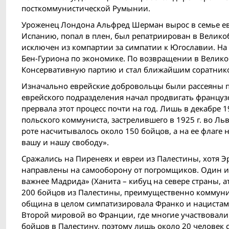
посткоммунистической Румынии.
Уроженец Лондона Альфред Шерман вырос в семье евр
Испанию, попал в плен, был репатриирован в Великоб
исключен из компартии за симпатии к Югославии. На 
Бен-Гуриона по экономике. По возвращении в Великобри
Консервативную партию и стал ближайшим соратником 
Изначально еврейские добровольцы были рассеяны 
еврейского подразделения начал продвигать французс
прервала этот процесс почти на год. Лишь в декабре
польского коммуниста, застрелившего в 1925 г. во Ль
роте насчитывалось около 150 бойцов, а на ее флаге 
вашу и нашу свободу».
Сражались на Пиренеях и евреи из Палестины, хотя Э
направлены на самооборону от погромщиков. Один и
важнее Мадрида» (Ханита – кибуц на севере страны, 
200 бойцов из Палестины, преимущественно коммунист
община в целом симпатизировала Франко и нацистам. 
Второй мировой во Франции, где многие участвовал
бойцов в Палестину, поэтому лишь около 20 человек 