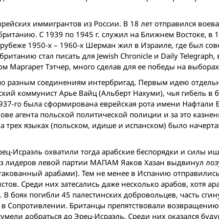
ейских иммигрантов из России. В 18 лет отправился воева
ританию. С 1939 по 1945 г. служил на Ближнем Востоке, в 
рубеже 1950-х – 1960-х Шерман жил в Израиле, где был со
танию стал писать для Jewish Chronicle и Daily Telegraph, 
Маргарет Тэтчер, много сделав для ее победы на выборах 
по разным соединениям интербригад. Первым идею отдель
кий коммунист Арье Вайц (Альберт Нахуми), чья гибель в 
 1937-го была сформирована еврейская рота имени Нафтали 
вове агента польской политической полиции и за это казнен
на трех языках (польском, идише и испанском) было начерта
рец-Исраэль охватили тогда арабские беспорядки и силы и
з лидеров левой партии МАПАМ Яаков Хазан выдвинул лоз
атакованный арабами). Тем не менее в Испанию отправилис
ов. Среди них затесались даже несколько арабов, хотя ар
В боях погибли 45 палестинских добровольцев, часть сгин
и в Сопротивлении. Британцы препятствовали возвращени
сумели добраться до Эрец-Исраэль. Среди них оказался буд