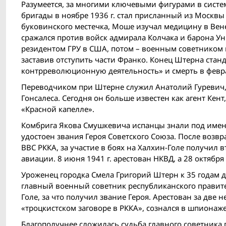
Разумеется, за многими ключевыми фигурами в систе
бригады в ноябре 1936 г. стал присланный из Москв
буковинского местечка, Моше изучал медицину в Вене
сражался против войск адмирала Колчака и барона Ун
резидентом ГРУ в США, потом – военным советником в 
заставив отступить части Франко. Конец Штерна станд
контрреволюционную деятельность» и смерть в февра
Переводчиком при Штерне служил Анатолий Гуревич,
Гонсалеса. Сегодня он больше известен как агент Ке
«Красной капелле».
Комбрига Якова Смушкевича испанцы знали под имене
удостоен звания Героя Советского Союза. После воз
ВВС РККА, за участие в боях на Халхин-Голе получил 
авиации. 8 июня 1941 г. арестован НКВД, а 28 октября 
Уроженец городка Смела Григорий Штерн к 35 годам д
главный военный советник республиканского правител
Голе, за что получил звание Героя. Арестован за две 
«троцкистском заговоре в РККА», сознался в шпионаже
Благополучнее сложилась судьба главного советника