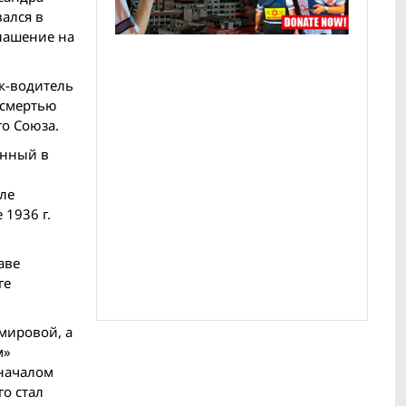
ался в
глашение на
к-водитель
 смертью
го Союза.
енный в
ле
1936 г.
аве
ге
мировой, а
м»
 началом
о стал