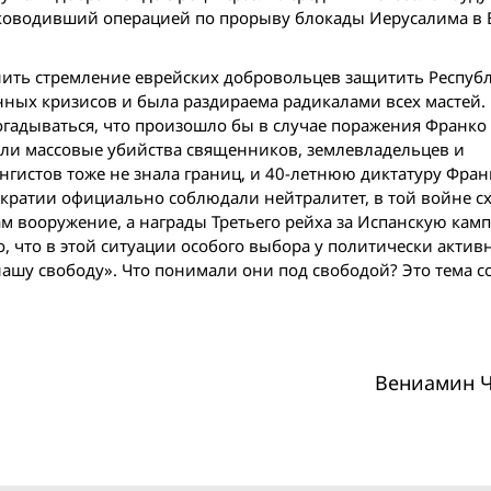
оводивший операцией по прорыву блокады Иерусалима в 
ить стремление еврейских добровольцев защитить Республ
енных кризисов и была раздираема радикалами всех мастей.
догадываться, что произошло бы в случае поражения Франко
али массовые убийства священников, землевладельцев и
нгистов тоже не знала границ, и 40-летнюю диктатуру Фран
кратии официально соблюдали нейтралитет, в той вой­не с
м вооружение, а награды Третьего рейха за Испанскую кам
 что в этой ситуации особого выбора у политически актив
 нашу свободу». Что понимали они под свободой? Это тема с
Вениамин 