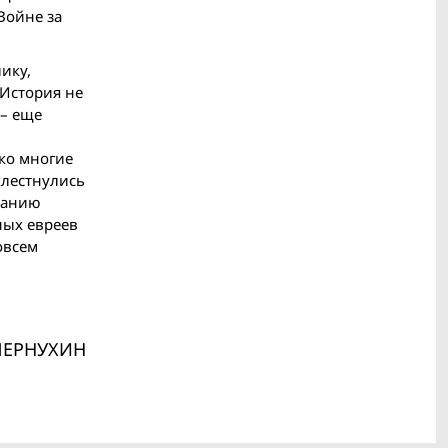
Войне за
ику,
 История не
 – еще
ко многие
хлестнулись
панию
ных евреев
овсем
ЧЕРНУХИН