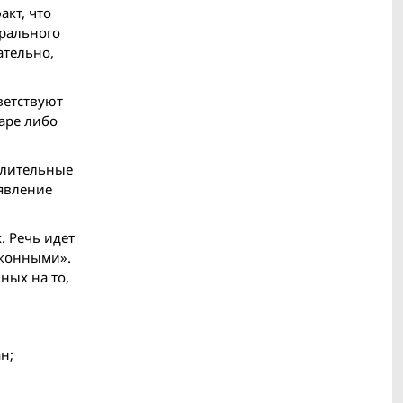
акт, что
орального
ательно,
ветствуют
аре либо
елительные
оявление
. Речь идет
аконными».
ных на то,
н;