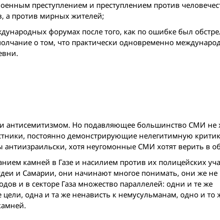
я военным преступлением и преступлением против человечес
в, а против мирных жителей;
ждународных форумах после того, как по ошибке был обстр
 молчание о том, что практически одновременно междунар
евни.
и антисемитизмом. Но подавляющее большинство СМИ не 
частники, постоянно демонстрирующие нелегитимную критик
 антиизраильски, хотя неугомонные СМИ хотят верить в об
анием камней в Газе и насилием против их полицейских уча
деи и Самарии, они начинают многое понимать, они же не
ов и в секторе Газа множество параллелей: одни и те же
 цели, одна и та же ненависть к немусульманам, одно и то 
камней.