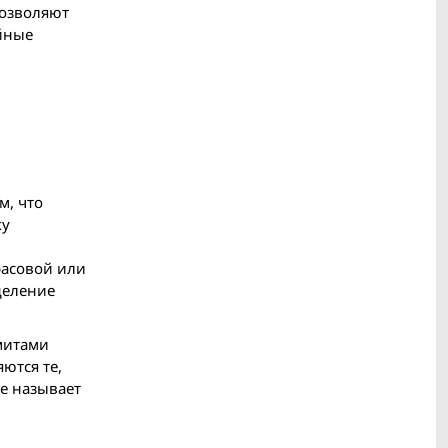
позволяют
й­ные
м, что
ку
расовой или
деление
митами
ются те,
же называет