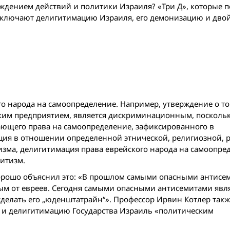
ждением действий и политики Израиля? «Три Д», которые 
 включают делигитимацию Израиля, его демонизацию и дво
о народа на само­определение. Например, утверждение о то
ским предприятием, является дискриминационным, посколь
ающего права на самоопределение, зафиксированного в
ия в отношении определенной этнической, религиозной, 
зма, делигитимация права еврейского народа на самоопре
митизм.
рошо объяснил это: «В прошлом самыми опасными антисе
ным от евреев. Сегодня самыми опасными антисемитами явля
 сделать его „юденштат­райн“». Профессор Ирвин Котлер так
е и делигитимацию Государства Израиль «политическим