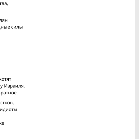
тва,
елян
одные силы
хотят
у Израиля.
ратное.
стков,
 идиоты.
же