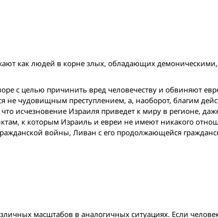
ражают как людей в корне злых, обладающих демоническими,
воре с целью причинить вред человечеству и обвиняют евре
тся не чудовищным преступлением, а, наоборот, благим дей
, что исчезновение Израиля приведет к миру в регионе, даж
там, к которым Израиль и евреи не имеют никакого отнош
 гражданской вой­ны, Ливан с его продолжающейся гражданс
азличных масштабов в аналогичных ситуациях. Если челове