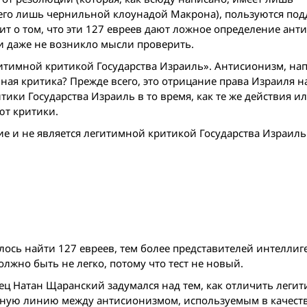
сего лишь чернильной клоунадой Макрона), пользуются по
ит о том, что эти 127 евреев дают ложное определение ант
и даже не возникло мысли проверить.
гитимной критикой Государства Израиль». Антисионизм, на
ная критика? Прежде всего, это отрицание права Израиля н
тики Государства Израиль в то время, как те же действия и
ют критики.
е и не является легитимной критикой Государства Израиль
алось найти 127 евреев, тем более представителей интеллиг
олжно быть не легко, потому что тест не новый.
ец Натан Щаранский задумался над тем, как отличить леги
асную линию между антисионизмом, используемым в качест