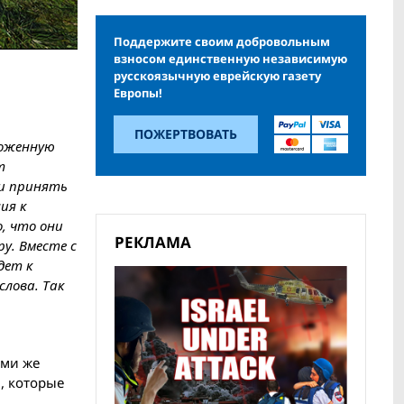
Поддержите своим добровольным
взносом единственную независимую
русскоязычную еврейскую газету
Европы!
ПОЖЕРТВОВАТЬ
ложенную
т
и принять
ия к
, что они
РЕКЛАМА
у. Вместе с
дет к
слова. Так
еми же
, которые