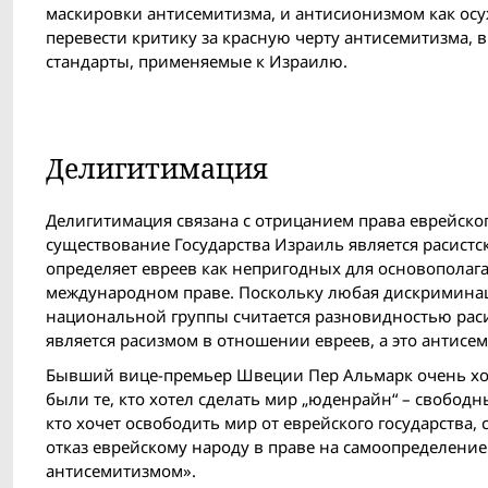
маскировки антисемитизма, и антисионизмом как осу
перевести критику за красную черту антисемитизма,
стандарты, применяемые к Израилю.
Делигитимация
Делигитимация связана с отрицанием права еврейског
существование Государства Израиль является расист
определяет евреев как непригодных для основополаг
международном праве. Поскольку любая дискриминац
национальной группы считается разновидностью раси
является расизмом в отношении евреев, а это антисе
Бывший вице-премьер Швеции Пер Альмарк очень хо
были те, кто хотел сделать мир „юденрайн“ – свобод
кто хочет освободить мир от еврейского государства,
отказ еврейскому народу в праве на самоопределени
антисемитизмом».