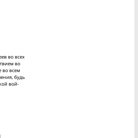
ев во всех
ствием во
е во всем
ения, будь
кой вой­
к