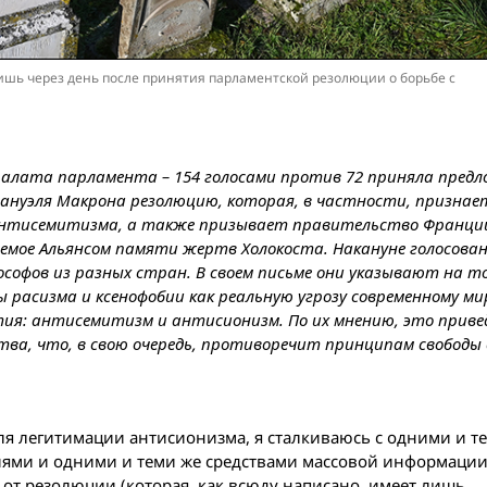
лишь через день после принятия парламентской резолюции о борьбе с
палата парламента – 154 голосами против 72 приняла пред
нуэля Макрона резолюцию, которая, в частности, признае
 антисемитизма, а также призывает правительство Франци
емое Альянсом памяти жертв Холокоста. Накануне голосован
ософов из разных стран. В своем письме они указывают на то
асизма и ксенофобии как реальную угрозу современному мир
ия: антисемитизм и антисионизм. По их мнению, это приве
тва, что, в свою очередь, противоречит принципам свободы 
ля легитимации антисионизма, я сталкиваюсь с одними и т
иями и одними и теми же средствами массовой информации
от резолюции (которая, как всюду написано, имеет лишь