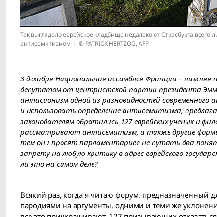
Так выглядело еврейское кладбище недалеко от Страсбурга всего 
антисемитизмом
© PATRICK HERTZOG, AFP
3 декабря Национальная ассамблея Франции – нижняя 
депутатом от центристской партии президента Эмма
антисионизм одной из разновидностей современного
и использовать определение антисемитизма, предлага
законодателям обратились 127 еврейских ученых и фил
рассматривают антисемитизм, а также другие формы р
тем они просят парламентариев не путать два понят
запрету на любую критику в адрес еврейского государс
ли это на самом деле?
Всякий раз, когда я читаю форум, предназначенный д
пародиями на аргументы, одними и теми же уклонен
все это приукрашивают. 127 призывающих отказаться 