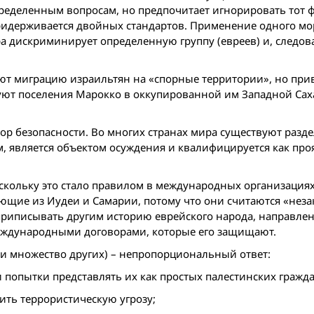
пределенным вопросам, но предпочитает игнорировать тот ф
ридерживается двой­ных стандартов. Применение одного м
ра дискриминирует определенную группу (евреев) и, следов
ют миграцию израильтян на «спорные территории», но при
уют поселения Марокко в оккупированной им Западной Сах
ор безопасности. Во многих странах мира существуют разд
ем, является объектом осуждения и квалифицируется как пр
скольку это стало правилом в международных организациях
ющие из Иудеи и Самарии, потому что они считаются «нез
иписывать другим историю еврейского народа, направлен
еждународными договорами, которые его защищают.
ь и множество других) – непропорциональный ответ:
 и попытки представлять их как простых палестинских гражда
ить террористическую угрозу;