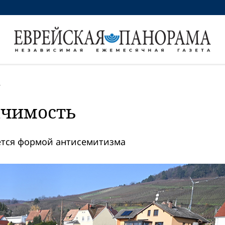
4
ачимость
яется формой антисемитизма