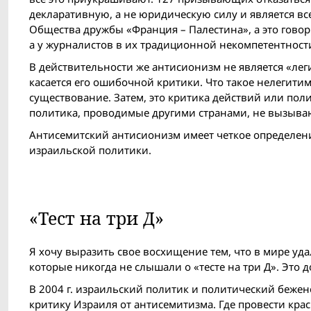
декларативную, а не юридическую силу и является в
Общества дружбы «Франция – Палестина», а это говор
а у журналистов в их традиционной некомпетентност
В действительности же антисионизм не является «ле
касается его ошибочной критики. Что такое нелегитим
существование. Затем, это критика действий или поли
политика, проводимые другими странами, не вызыва
Антисемитский антисионизм имеет четкое определени
израильской политики.
«Тест на три Д»
Я хочу выразить свое восхищение тем, что в мире уд
которые никогда не слышали о «тесте на три Д». Это д
В 2004 г. израильский политик и политический бежен
критику Израиля от антисемитизма. Где провести кр