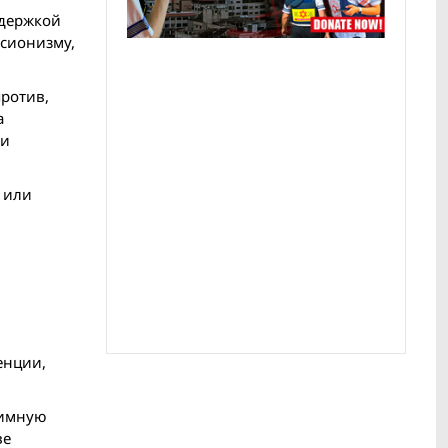
ддержкой
исионизму,
против,
а
ли
 или
енции,
тимную
ве