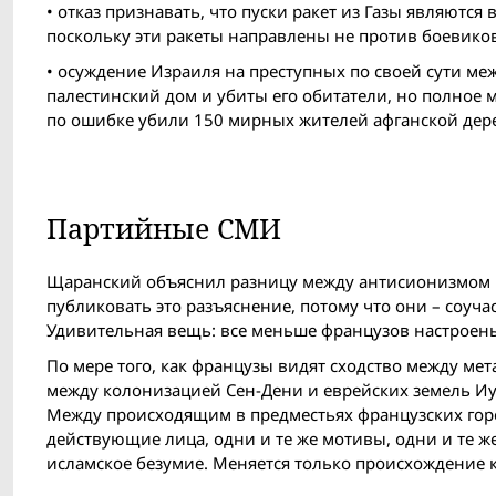
• отказ признавать, что пуски ракет из Газы являютс
поскольку эти ракеты направлены не против боевико
• осуждение Израиля на преступных по своей сути ме
палестинский дом и убиты его обитатели, но полное
по ошибке убили 150 мирных жителей афганской дер
Партийные СМИ
Щаранский объяснил разницу между антисионизмом 
публиковать это разъяснение, потому что они – соу
Удивительная вещь: все меньше французов настроены
По мере того, как французы видят сходство между мет
между колонизацией Сен-Дени и еврейских земель Иу
Между происходящим в предместьях французских город
действующие лица, одни и те же мотивы, одни и те же
исламское безумие. Меняется только происхождение 