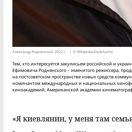
Александр Роднянский, 2022 г.
© Wikipedia/DedaSasha
Тем, кто интересуется закулисьем российской и укра
Ефимовича Роднянского – именитого режиссера, прод
на постсоветском пространстве новых средств комму
номинантом международных и национальных кинофес
киноакадемий, Американской академии кинематографи
«Я киевлянин, у меня там семья