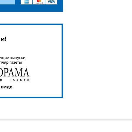
и!
ущие выпуски,
пляр газеты
 виде.