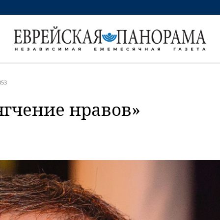
53
ягчение нравов»