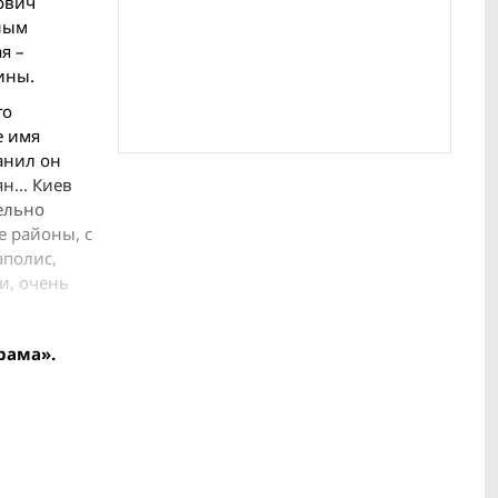
ович
ным
я –
ины.
го
е имя
анил он
н... Киев
ельно
е районы, с
аполис,
и, очень
рама».