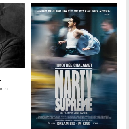
т
дора