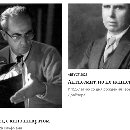
АВГУСТ 2026
Антисемит, но не нацис
К 155-летию со дня рождения Тео
Драйзера
ец с киноаппаратом
са Кауфмана