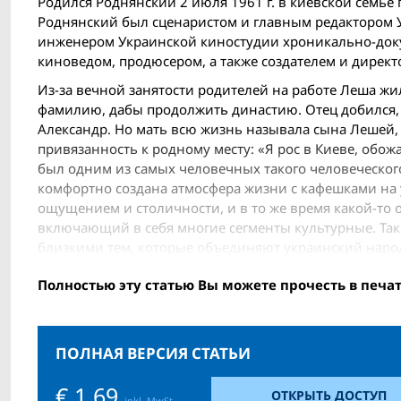
Родился Роднянский 2 июля 1961 г. в киевской семь
Роднянский был сценаристом и главным редактором 
инженером Украинской киностудии хроникально-док
киноведом, продюсером, а также создателем и дирек
Из-за вечной занятости родителей на работе Леша жил
фамилию, дабы продолжить династию. Отец добился, 
Александр. Но мать всю жизнь называла сына Лешей, 
привязанность к родному месту: «Я рос в Киеве, обож
был одним из самых человечных такого человеческог
комфортно создана атмосфера жизни с кафешками на 
ощущением и столичности, и в то же время какой-то о
включающий в себя многие сегменты культурные. Тако
близкими тем, которые объединяют украинский народ 
Полностью эту статью Вы можете прочесть в печа
ПОЛНАЯ ВЕРСИЯ СТАТЬИ
€ 1,69
ОТКРЫТЬ ДОСТУП
inkl. MwSt.