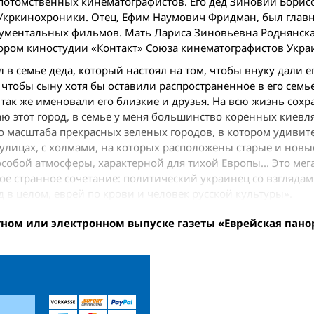
е потомственных кинематографистов. Его дед Зиновий Борис
Укркинохроники. Отец, Ефим Наумович Фридман, был глав
ументальных фильмов. Мать Лариса Зиновьевна Роднянска
тором киностудии «Контакт» Союза кинематографистов Укра
 в семье деда, который настоял на том, чтобы внуку дали е
чтобы сыну хотя бы оставили распространенное в его семь
так же именовали его близкие и друзья. На всю жизнь сохр
аю этот город, в семье у меня большинство коренных киевля
о масштаба прекрасных зеленых городов, в котором удивит
улицах, с холмами, на которых расположены старые и новы
собой атмосферы, характерной для тихой Европы... Это мег
е странное сочетание: политический украинец со взглядам
в целом, еврей по крови и человек русской культуры».
тном или электронном выпуске газеты «Еврейская пано