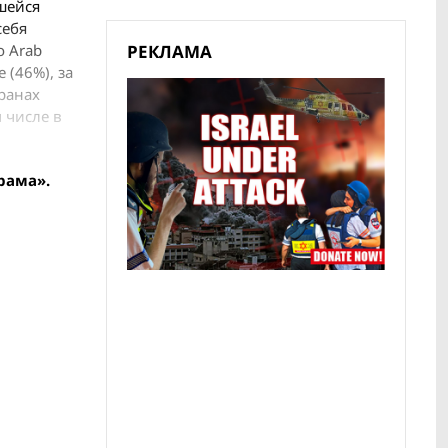
шейся
себя
РЕКЛАМА
о Arab
 (46%), за
транах
 числе в
рама».