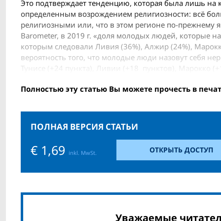
Это подтверждает тенденцию, которая была лишь на 
определенным возрождением религиозности: всё бол
религиозными или, что в этом регионе по-прежнему я
Barometer, в 2019 г. «доля молодых людей, которые н
которым следовали Ливия (36%), Алжир (24%), Марокко
вероятность того, что молодые люди назовут себя нер
Тунисе (+24 пункта), Ливии (+18 пунктов), Марокко (+1
Полностью эту статью Вы можете прочесть в печа
ПОЛНАЯ ВЕРСИЯ СТАТЬИ
€ 1,69
ОТКРЫТЬ ДОСТУП
inkl. MwSt.
Уважаемые читател