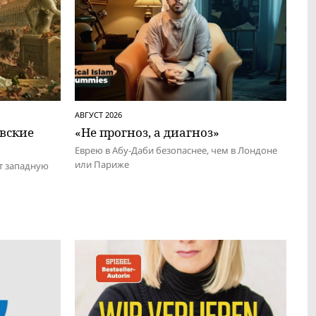
АВГУСТ 2026
евские
«Не прогноз, а диагноз»
Еврею в Абу-Даби безопаснее, чем в Лондоне
или Париже
т западную