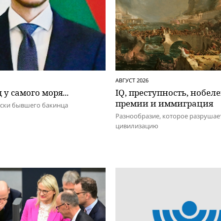
АВГУСТ 2026
 у самого моря...
IQ, преступность, нобел
премии и иммиграция
иски бывшего бакинца
Разнообразие, которое разрушае
цивилизацию