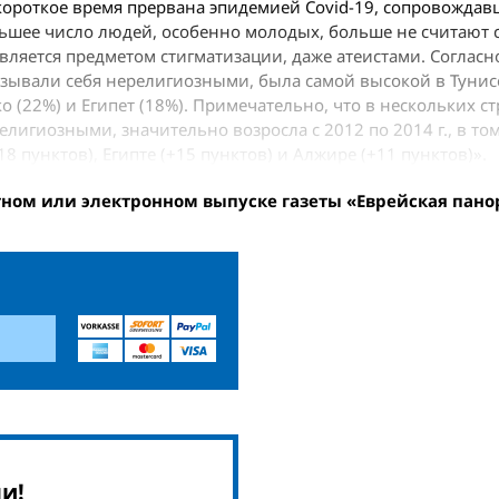
короткое время прервана эпидемией Covid-19, сопровождав
ьшее число людей, особенно молодых, больше не считают 
вляется предметом стигматизации, даже атеистами. Согласн
азывали себя нерелигиозными, была самой высокой в Тунисе
 (22%) и Египет (18%). Примечательно, что в нескольких с
елигиозными, значительно возросла с 2012 по 2014 г., в том
8 пунк­тов), Египте (+15 пунктов) и Алжире (+11 пунктов)».
тном или электронном выпуске газеты «Еврейская пано
и!