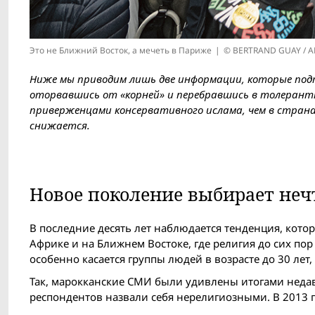
Это не Ближний Восток, а мечеть в Париже
© BERTRAND GUAY / A
Ниже мы приводим лишь две информации, которые по
оторвавшись от «корней» и перебравшись в толерантн
приверженцами консервативного ислама, чем в странах 
снижается.
Новое поколение выбирает неч
В последние десять лет наблюдается тенденция, котор
Африке и на Ближнем Востоке, где религия до сих по
особенно касается группы людей в возрасте до 30 лет
Так, марокканские СМИ были удивлены итогами недавн
респондентов назвали себя нерелигиозными. В 2013 г. 