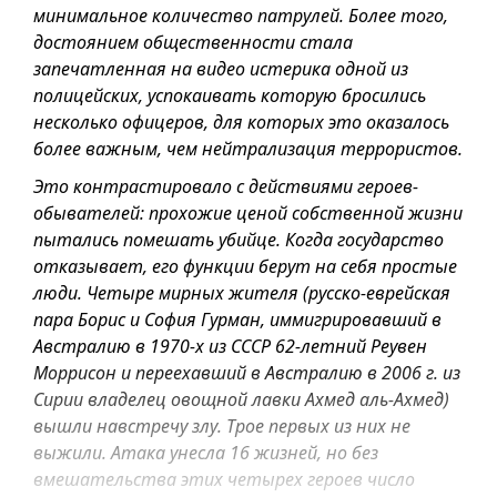
минимальное количество патрулей. Более того,
достоянием общественности стала
запечатленная на видео истерика одной из
полицейских, успокаивать которую бросились
несколько офицеров, для которых это оказалось
более важным, чем нейтрализация террористов.
Это контрастировало с действиями героев-
обывателей: прохожие ценой собственной жизни
пытались помешать убийце. Когда государство
отказывает, его функции берут на себя простые
люди. Четыре мирных жителя (русско-еврейская
пара Борис и София Гурман, иммигрировавший в
Австралию в 1970-х из СССР 62-летний Реувен
Моррисон и переехавший в Австралию в 2006 г. из
Сирии владелец овощной лавки Ахмед аль-Ахмед)
вышли навстречу злу. Трое первых из них не
выжили. Атака унесла 16 жизней, но без
вмешательства этих четырех героев число