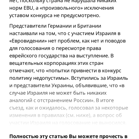
нет, поскольку страна не нарушала никаких
норм EBU, а «произвольного» исключения
уставом конкурса не предусмотрено.
Представители Германии и Британии
настаивали на том, что с участием Израиля в
«Евровидении» нет проб­лем, как нет и поводов
для голосования о пересмотре права
еврейского государства на выступление. В
вещательных корпорациях этих стран
отмечают, что «попытки привнести в конкурс
политику недопустимы». Вступились за Израиль
и представители Украины, объявившие, что «в
случае Израиля не может быть никаких
аналогий с отстранением России». В итоге
съезд, как и ожидалось, голосовал за некоторые
изменения в правилах (см. ниже), а вопрос об
участии Израиля на голосование не выносился.
Полностью эту статью Вы можете прочесть в