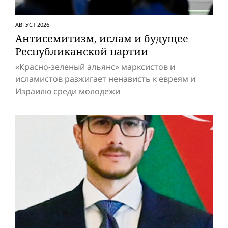
АВГУСТ 2026
Антисемитизм, ислам и будущее
Респуб­ликанской партии
«Красно-зеленый альянс» марксистов и
исламистов разжигает ненависть к евреям и
Израилю среди молодежи