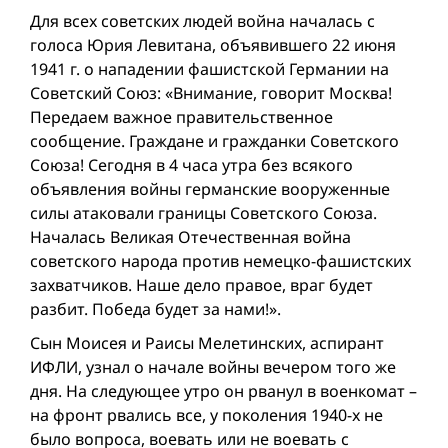
Для всех советских людей вой­на началась с
голоса Юрия Левитана, объявившего 22 июня
1941 г. о нападении фашистской Германии на
Советский Союз: «Внимание, говорит Москва!
Передаем важное правительственное
сообщение. Граждане и гражданки Советского
Союза! Сегодня в 4 часа утра без всякого
объявления вой­ны германские во­оруженные
силы атаковали границы Советского Союза.
Началась Великая Отечественная вой­на
советского народа против немецко-фашистских
захватчиков. Наше дело правое, враг будет
разбит. Победа будет за нами!».
Сын Моисея и Раисы Мелетинских, аспирант
ИФЛИ, узнал о начале вой­ны вечером того же
дня. На следующее утро он рванул в военкомат –
на фронт рвались все, у поколения 1940-х не
было вопроса, воевать или не воевать с