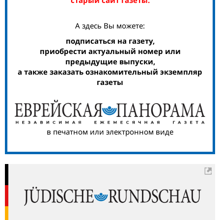
А здесь Вы можете:
подписаться на газету,
приобрести актуальный номер или
предыдущие выпуски,
а также заказать ознакомительный экземпляр
газеты
в печатном или электронном виде