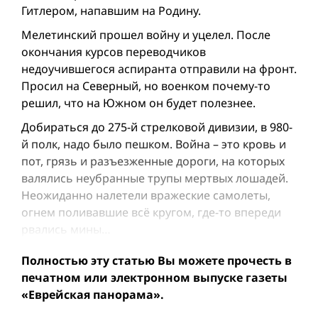
Гитлером, напавшим на Pодину.
Мелетинский прошел вой­ну и уцелел. После
окончания курсов переводчиков
недоучившегося аспиранта отправили на фронт.
Просил на Северный, но военком почему-то
решил, что на Южном он будет полезнее.
Добираться до 275-й стрелковой дивизии, в 980-
й полк, надо было пешком. Вой­на – это кровь и
пот, грязь и разъезженные дороги, на которых
валялись неубранные трупы мертвых лошадей.
Неожиданно налетели вражеские самолеты,
огнем поливавшие всё кругом, где-то впереди
рвались мины…
Полностью эту статью Вы можете прочесть в
печатном или электронном выпуске газеты
«Еврейская панорама».