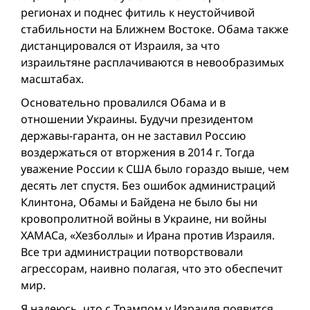
регионах и поднес фитиль к неустойчивой
стабильности на Ближнем Востоке. Обама также
дистанцировался от Израиля, за что
израильтяне расплачиваются в невообразимых
масштабах.
Oсновательно провалился Обама и в
отношении Украины. Будучи президентом
державы-гаранта, он не заставил Россию
воздержаться от вторжения в 2014 г. Тогда
уважение России к США было гораздо выше, чем
десять лет спустя. Без ошибок администраций
Клинтонa, Обамы и Байдена не было бы ни
кровопролитной вой­ны в Украине, ни вой­ны
ХАМАСa, «Хезболлы» и Ирана против Израиля.
Все три администрации потворствовали
агрессорам, наивно полагая, что это обеспечит
мир.
Я надеюсь, что с Трампом у Израиля появится