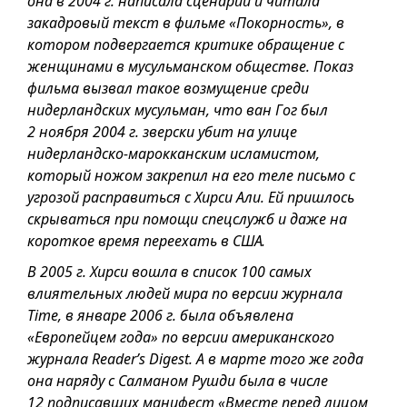
она в 2004 г. написала сценарий и читала
закадровый текст в фильме «Покорность», в
котором подвергается критике обращение с
женщинами в мусульманском обществе. Показ
фильма вызвал такое возмущение среди
нидерландских мусульман, что ван Гог был
2 ноября 2004 г. зверски убит на улице
нидерландско-марокканским исламистом,
который ножом закрепил на его теле письмо с
угрозой расправиться с Хирси Али. Ей пришлось
скрываться при помощи спецслужб и даже на
короткое время переехать в США.
В 2005 г. Хирси вошла в список 100 самых
влиятельных людей мира по версии журнала
Time, в январе 2006 г. была объявлена
«Европейцем года» по версии американского
журнала Reader’s Digest. А в марте того же года
она наряду с Салманом Рушди была в числе
12 подписавших манифест «Вместе перед лицом