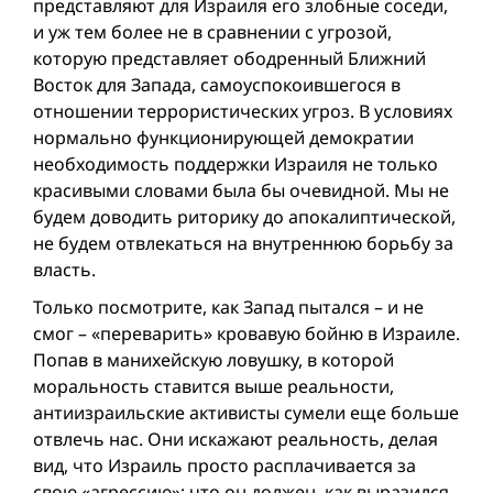
представляют для Израиля его злобные соседи,
и уж тем более не в сравнении с угрозой,
которую представляет ободренный Ближний
Восток для Запада, самоуспокоившегося в
отношении террористических угроз. В условиях
нормально функционирующей демократии
необходимость поддержки Израиля не только
красивыми словами была бы очевидной. Мы не
будем доводить риторику до апокалиптической,
не будем отвлекаться на внутреннюю борьбу за
власть.
Только посмотрите, как Запад пытался – и не
смог – «переварить» кровавую бойню в Израиле.
Попав в манихейскую ловушку, в которой
моральность ставится выше реальности,
антиизраильские активисты сумели еще больше
отвлечь нас. Они искажают реальность, делая
вид, что Израиль просто расплачивается за
свою «агрессию»; что он должен, как выразился