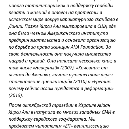
нового тоталитаризма» в поддержку свободы
печати и мнений в ответ на протесты в
исламском мире вокруг карикатурного скандала в
Дании. Позже Хирси Али эмигрировала в США, где
она была членом Американского института
предпринимательства и основала организацию
по борьбе за права женщин AHA Foundation. За
свою деятельность она получила множество
наград и премий. Она написала несколько книг, в
том числе «Неверный» (2007), «Кочевник: от
ислама до Америки, личное путешествие через
столкновение цивилизаций» (2010) и «Еретик:
почему сейчас ислам нуждается в реформации»
(2015).
После октябрьской трагедии в Израиле Айаан
Хирси Али выступила во многих западных СМИ в
поддержку еврейского государства. Мы
предлагаем читателям «ЕП» квинтэссенцию