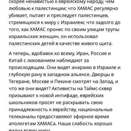
скорее ненавистью к еврейскому народу, чем
любовью к палестинцам; что ХАМАС регулярно
убивает, пытает и преследует палестинцев,
стремящихся к миру с Израилем; что задолго до
того, как ХАМАС пронес по своим улицам трупы
израильских женщин, он использовал
палестинских детей в качестве живого щита.
А теперь, вдобавок ко всему, Иран, Россия и
Китай с ликованием наблюдают за
происходящим. Они видят анархию в Израиле и
глубокую рану в западном альянсе. Дворцы в
Тегеране, Москве и Пекине смотрят на Запад, и
что же они видят? Активисты на Таймс-сквер
призывают к новой интифаде, еврейских
школьников просят не раскрывать свою
принадлежность к еврейству, национальные
телеканалы предоставляют эфирное время
апологетам ХАМАСа. Наша слабость хорошо
видна всему миру.