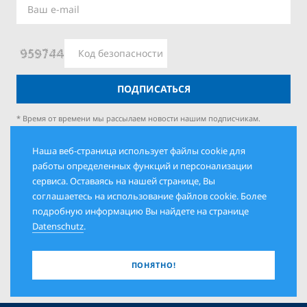
ПОДПИСАТЬСЯ
* Время от времени мы рассылаем новости нашим подписчикам.
Информацию о правилах пользования этим сервисом, а также об
удалении персональной информации Вы найдете на странице
Наша веб-страница использует файлы cookie для
Datenschutzerklärung.
работы определенных функций и персонализации
сервиса. Оставаясь на нашей странице, Вы
соглашаетесь на использование файлов cookie. Более
МЫ В СОЦСЕТЯХ
подробную информацию Вы найдете на странице
Datenschutz
.
ПОНЯТНО!