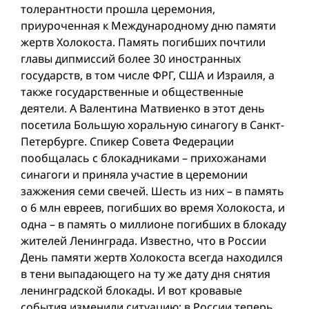
толерантности прошла церемония,
приуроченная к Международному дню памяти
жертв Холокоста. Память погибших почтили
главы дипмиссий более 30 иностранных
государств, в том числе ФРГ, США и Израиля, а
также государственные и общественные
деятели. А Валентина Матвиенко в этот день
посетила Большую хоральную синагогу в Санкт-
Петербурге. Спикер Совета Федерации
пообщалась с блокадниками – прихожанами
синагоги и приняла участие в церемонии
зажжения семи свечей. Шесть из них – в память
о 6 млн евреев, погибших во время Холокоста, и
одна – в память о миллионе погибших в блокаду
жителeй Ленинграда. Известно, что в России
День памяти жертв Холокоста всегда находился
в тени выпадающего на ту же дату дня снятия
ленинградской блокады. И вот кровавые
события изменили ситуацию: в России теперь