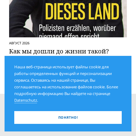
АВГУСТ 2026
Как мы дошли до жизни такой?
Полицейские рассказывают о том, о чем не
Наша веб-страница использует файлы cookie для
говорят открыто
работы определенных функций и персонализации
сервиса. Оставаясь на нашей странице, Вы
соглашаетесь на использование файлов cookie. Более
подробную информацию Вы найдете на странице
Datenschutz
.
ПОНЯТНО!