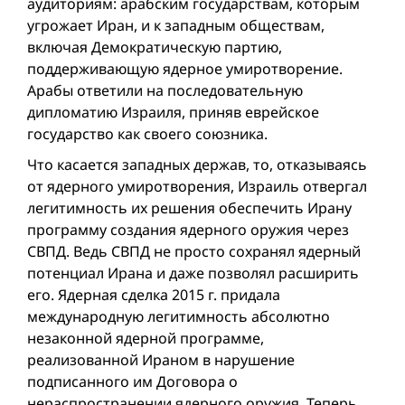
аудиториям: арабским государствам, которым
угрожает Иран, и к западным обществам,
включая Демократическую партию,
поддерживающую ядерное умиротворение.
Арабы ответили на последовательную
дипломатию Израиля, приняв еврейское
государство как своего союзника.
Что касается западных держав, то, отказываясь
от ядерного умиротворения, Израиль отвергал
легитимность их решения обеспечить Ирану
программу создания ядерного оружия через
СВПД. Ведь СВПД не просто сохранял ядерный
потенциал Ирана и даже позволял расширить
его. Ядерная сделка 2015 г. придала
международную легитимность абсолютно
незаконной ядерной программе,
реализованной Ираном в нарушение
подписанного им Договора о
нераспространении ядерного оружия. Теперь,