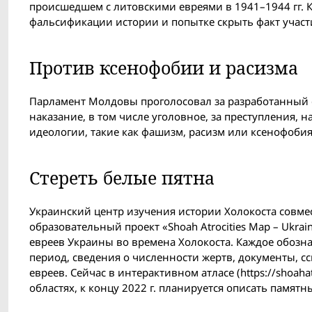
происшедшем с литовскими евреями в 1941–1944 гг. К
фальсификации истории и попытке скрыть факт участ
Против ксенофобии и расизма
Парламент Молдовы проголосовал за разработанный 
наказание, в том числе уголовное, за преступления
идеологии, такие как фашизм, расизм или ксенофобия,
Стереть белые пятна
Украинский центр изучения истории Холокоста совмест
образовательный проект «Shoah Atrocities Map – Ukr
евреев Украины во времена Холокоста. Каждое обоз
период, сведения о численности жертв, документы, с
евреев. Сейчас в интерактивном атласе (https://shoah
областях, к концу 2022 г. планируется описать памятн