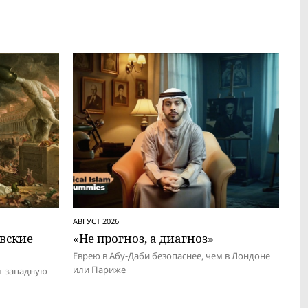
АВГУСТ 2026
евские
«Не прогноз, а диагноз»
Еврею в Абу-Даби безопаснее, чем в Лондоне
или Париже
т западную