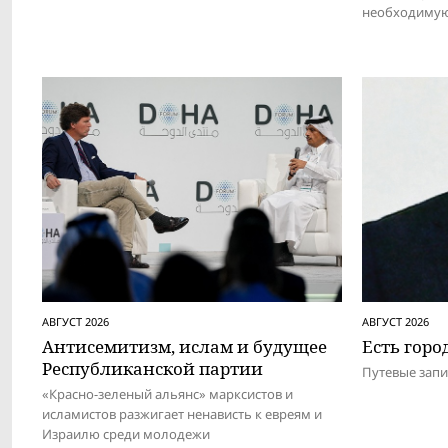
необходимую
АВГУСТ 2026
АВГУСТ 2026
Антисемитизм, ислам и будущее
Есть город
Респуб­ликанской партии
Путевые зап
«Красно-зеленый альянс» марксистов и
исламистов разжигает ненависть к евреям и
Израилю среди молодежи