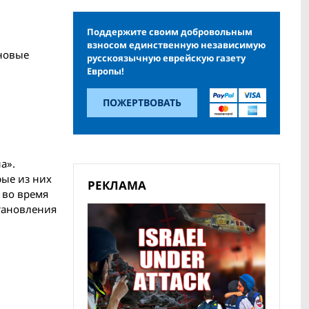
Поддержите своим добровольным
взносом единственную независимую
 новые
русскоязычную еврейскую газету
Европы!
ПОЖЕРТВОВАТЬ
а».
рые из них
РЕКЛАМА
 во время
тановления