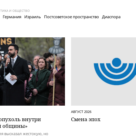
ТИКА И ОБЩЕСТВО
Германия
Израиль
Постсоветское пространство
Диаспора
АВГУСТ 2026
 опухоль внутри
Смена эпох
й общины»
я высказал жестокую, но