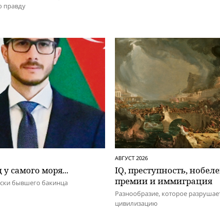
 правду
АВГУСТ 2026
 у самого моря...
IQ, преступность, нобел
премии и иммиграция
иски бывшего бакинца
Разнообразие, которое разрушае
цивилизацию