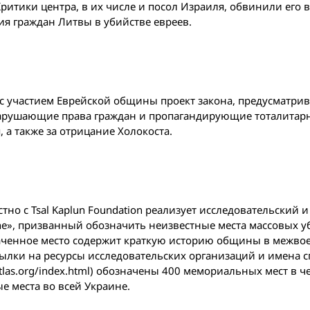
ритики центра, в их числе и посол Израиля, обвинили его в
ия граждан Литвы в убийстве евреев.
с участием Еврейской общины проект закона, предусматри
, нарушающие права граждан и пропагандирующие тоталитар
 а также за отрицание Холокоста.
но с Tsal Kaplun Foundation реализует исследовательский и
aine», призванный обозначить неизвестные места массовых у
наченное место содержит краткую историю общины в межв
сылки на ресурсы исследовательских организаций и имена 
atlas.org/index.html) обозначены 400 мемориальных мест в ч
ые места во всей Украине.