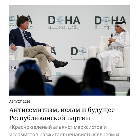
АВГУСТ 2026
Антисемитизм, ислам и будущее
Респуб­ликанской партии
«Красно-зеленый альянс» марксистов и
исламистов разжигает ненависть к евреям и