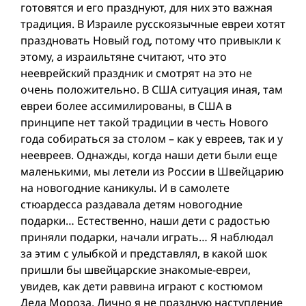
готовятся и его празднуют, для них это важная
традиция. В Израиле русскоязычные евреи хотят
праздновать Новый год, потому что привыкли к
этому, а израильтяне считают, что это
нееврейский праздник и смотрят на это не
очень положительно. В США ситуация иная, там
евреи более ассимилированы, в США в
принципе нет такой традиции в честь Нового
года собираться за столом – как у евреев, так и у
неевреев. Однажды, когда наши дети были еще
маленькими, мы летели из России в Швейцарию
на новогодние каникулы. И в самолете
стюардесса раздавала детям новогодние
подарки… Естественно, наши дети с радостью
приняли подарки, начали играть… Я наблюдал
за этим с улыбкой и представлял, в какой шок
пришли бы швейцарские знакомые-евреи,
увидев, как дети раввина играют с костюмом
Деда Мороза. Лично я не праздную наступление