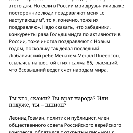
этого дня. Но если в России мои друзья или даже
посторонние люди поздравляют меня „с
наступающим“, то я, конечно, тоже их
поздравляю». Надо сказать, что хабадники,
конкуренты рава Гольд­шмидта по активности в
России, тоже иногда поздравляют с Новым
годом, поскольку так делал последний
Любавичский ребе Менахем-Мендл Шнеерсон,
ссылаясь на шестой стих псалма 86, гласящий,
что Всевышний ведет счет народам мира.
Ты кто, скажи? Ты враг народа? Или
похуже, ты – шпион?
Леонид Гозман, политик и публицист, член
общественного совета Российского еврейского
конгресса, обратился с открытым письмом к