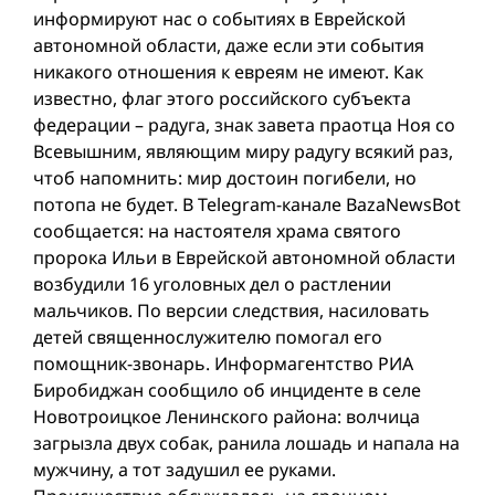
информируют нас о событиях в Еврейской
автономной области, даже если эти события
никакого отношения к евреям не имеют. Как
известно, флаг этого российского субъекта
федерации – радуга, знак завета праотца Ноя со
Всевышним, являющим миру радугу всякий раз,
чтоб напомнить: мир достоин погибели, но
потопа не будет. В Telegram-канале BazaNewsBot
сообщается: на настоятеля храма святого
пророка Ильи в Еврейской автономной области
возбудили 16 уголовных дел о растлении
мальчиков. По версии следствия, насиловать
детей священнослужителю помогал его
помощник-звонарь. Информагентство РИА
Биробиджан сообщило об инциденте в селе
Новотроицкое Ленинского района: волчица
загрызла двух собак, ранила лошадь и напала на
мужчину, а тот задушил ее руками.